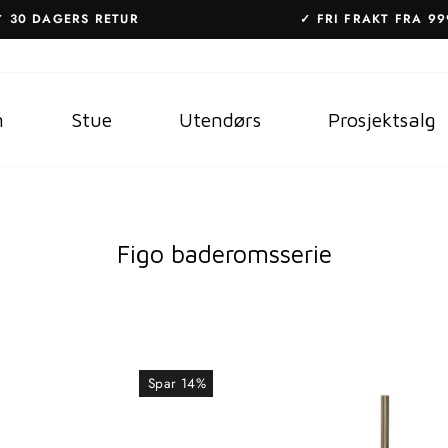
✓ 30 DAGERS RETUR
✓ FRI FRAKT FRA 99
Sett
lysbildefremvisning
på
m
Stue
Utendørs
Prosjektsalg
pause
Figo baderomsserie
Spar 14%