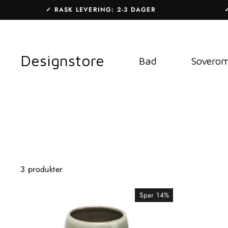
Gå
✓ RASK LEVERING: 2-3 DAGER
til
innhold
Designstore
Bad
Sovero
3 produkter
Spar 14%