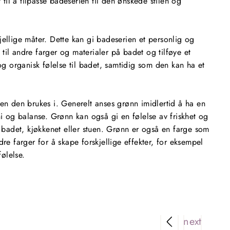
til å tilpasse badeserien til den ønskede stilen og
ellige måter. Dette kan gi badeserien et personlig og
 til andre farger og materialer på badet og tilføye et
 og organisk følelse til badet, samtidig som den kan ha et
en den brukes i. Generelt anses grønn imidlertid å ha en
 og balanse. Grønn kan også gi en følelse av friskhet og
å badet, kjøkkenet eller stuen. Grønn er også en farge som
dre farger for å skape forskjellige effekter, for eksempel
ølelse.