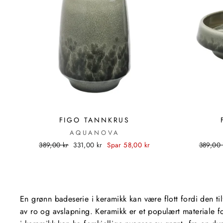
FIGO TANNKRUS
AQUANOVA
Standardpris
Utsalgspris
Standar
389,00 kr
331,00 kr
Spar 58,00 kr
389,00 
En grønn badeserie i keramikk kan være flott fordi den ti
av ro og avslapning. Keramikk er et populært materiale fo