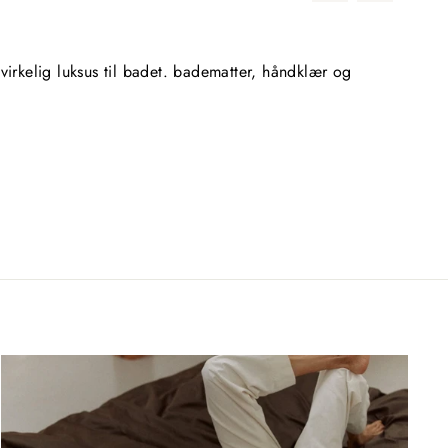
Deilig 
virkelig luksus til badet. badematter, håndklær og
Kjøpte 
gang je