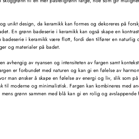
p skoggrønn til en mer pastellgrønn farge, noe som gir mulighet 
 og unikt design, da keramikk kan formes og dekoreres på forskj
 badet. En grønn badeserie i keramikk kan også skape en kontrast
n badeserie i keramikk være flott, fordi den tilfører en naturlig
rger og materialer på badet.
gen avhengig av nyansen og intensiteten av fargen samt kontekst
rgen er forbundet med naturen og kan gi en følelse av harmoni
vor man ønsker å skape en følelse av energi og liv, slik som p
assisk til moderne og minimalistisk. Fargen kan kombineres med an
kk, mens grønn sammen med blå kan gi en rolig og avslappende f