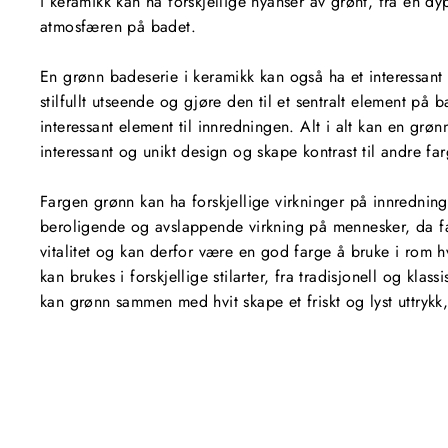
i keramikk kan ha forskjellige nyanser av grønt, fra en dy
atmosfæren på badet.
En grønn badeserie i keramikk kan også ha et interessant
stilfullt utseende og gjøre den til et sentralt element på
interessant element til innredningen. Alt i alt kan en grøn
interessant og unikt design og skape kontrast til andre fa
Fargen grønn kan ha forskjellige virkninger på innrednin
beroligende og avslappende virkning på mennesker, da fa
vitalitet og kan derfor være en god farge å bruke i rom h
kan brukes i forskjellige stilarter, fra tradisjonell og kl
kan grønn sammen med hvit skape et friskt og lyst uttry