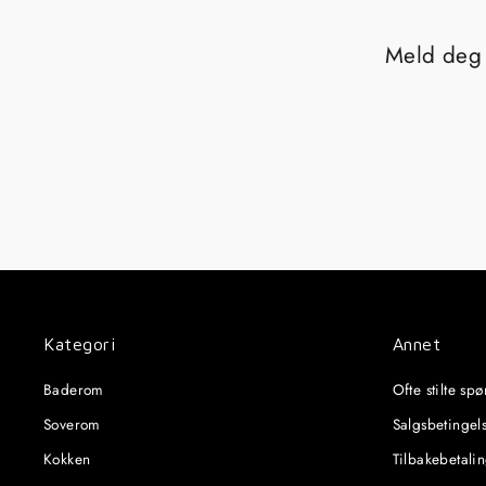
Meld deg 
Kategori
Annet
Baderom
Ofte stilte sp
Soverom
Salgsbetingel
Kokken
Tilbakebetali