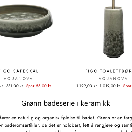
FIGO SÅPESKÅL
FIGO TOALETTBØ
AQUANOVA
AQUANOVA
dpris
Utsalgspris
Standardpris
Utsalgspris
kr
331,00 kr
Spar 58,00 kr
1.199,00 kr
1.019,00 kr
Spar
Grønn badeserie i keramikk
lfører en naturlig og organisk følelse til badet. Grønn er en fa
r baderomsartikler, da det er holdbart, lett å rengjøre og samt