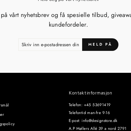
på vårt nyhetsbrev og få spesielle tilbud, givea
kundefordeler.
SKRIV
MELD
MELD PÅ
INN
PÅ
E-
POSTADRESSEN
DIN
Kontaktinformasjon
Telefon: +45 53691419
ørsmål
Telefontid man-fre 9-16
ser
E-post: info@designstore.dk
ngspolicy
A.P Møllers Allé 39 a nord 2791