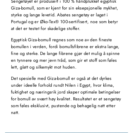
Sengetøyet er produsert i 100 % håndplukket egyptisk
Giza-bomull, som er kjent for sin eksepsjonelle mykhet,
styrke og lange levetid. Abates sengetøy er laget i
Portugal og er Øko-Tex® 100-sertifisert, noe som betyr
at det er testet for skadelige stoffer.
Egyptisk Giza-bomull regnes som noe av den fineste
bomullen i verden, fordi bomullsfibrene er ekstra lange,
fine og sterke. De lange fibrene gjør det mulig å spinne
en tynnere og mer jevn tråd, som gir et stoff som føles
lett, glatt og silkemykt mot huden.
Det spesielle med Giza-bomull er også at det dyrkes
under ideelle forhold rundt Nilen i Egypt, hvor klima,
fuktighet og næringsrik jord skaper optimale betingelser
for bomull av svært høy kvalitet. Resultatet er et sengetøy
som føles eksklusivt, pustende og behagelig natt etter
natt.