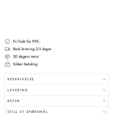
kr
Utsalgspris
Fra
779,00
kr
Spar 195,00 kr
Spar 20%
Fri frakt fra 999,-
Rask levering 2-3 dager
30 dagers retur
Sikker betaling
BESKRIVELSE
LEVERING
RETUR
STILL ET SPØRSMÅL