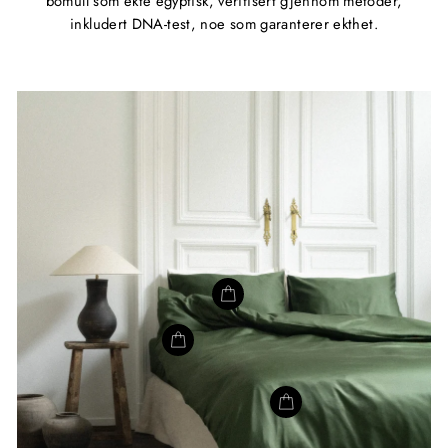
bomull som ekte egyptisk, verifisert gjennom metoder,
inkludert DNA-test, noe som garanterer ekthet.