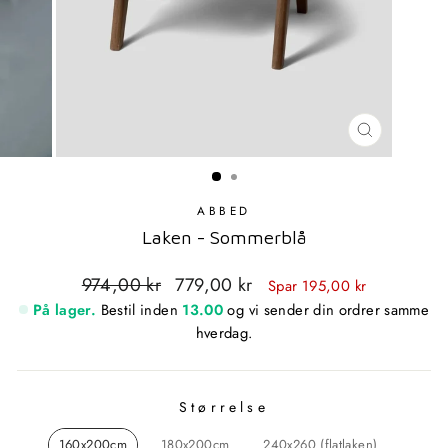
LUKK
MODAL
ABBED
Laken - Sommerblå
Standardpris
Utsalgspris
974,00 kr
779,00 kr
Spar 195,00 kr
På lager.
Bestil inden
13.00
og vi sender din ordrer samme
hverdag.
Størrelse
STØRRELSE
160x200cm
180x200cm
240x260 (flatlaken)