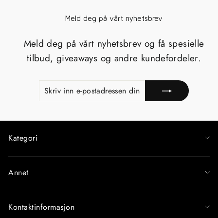
Meld deg på vårt nyhetsbrev
Meld deg på vårt nyhetsbrev og få spesielle
tilbud, giveaways og andre kundefordeler.
SKRIV
MELD
INN
PÅ
E-
POSTADRESSEN
DIN
Kategori
Annet
Kontaktinformasjon