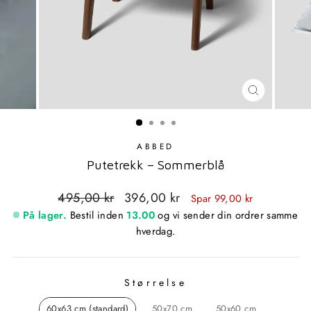
LUKK
MODAL
ABBED
Putetrekk – Sommerblå
Standardpris
Utsalgspris
495,00 kr
396,00 kr
Spar 99,00 kr
På lager.
Bestil inden
13.00
og vi sender din ordrer samme
hverdag.
Størrelse
STØRRELSE
60x63 cm (standard)
50x70 cm
50x60 cm