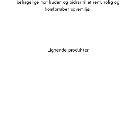
behagelige mot huden og bidrar til et rent, rolig og
komfortabelt sovemiljø.
Lignende produkter
Spar 20%
PUTETREKK –
SOMMERBLÅ
ABATE
Standardpris
Utsalgspris
495,00 kr
396,00 kr