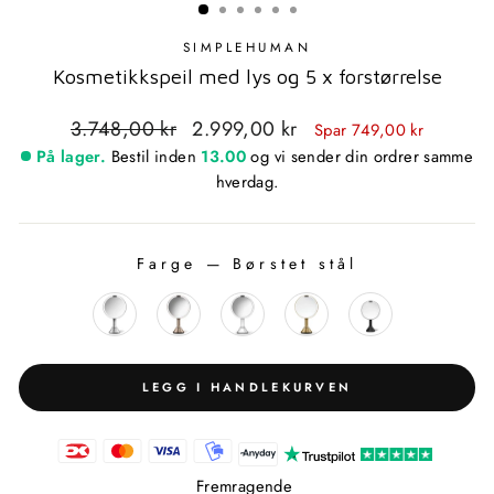
SIMPLEHUMAN
Kosmetikkspeil med lys og 5 x forstørrelse
Standardpris
Utsalgspris
3.748,00 kr
2.999,00 kr
Spar 749,00 kr
På lager.
Bestil inden
13.00
og vi sender din ordrer samme
hverdag.
Farge
—
Børstet stål
FARGE
LEGG I HANDLEKURVEN
Fremragende