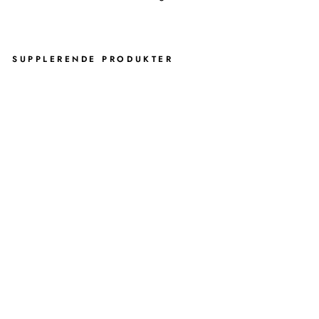
SUPPLERENDE PRODUKTER
KO
SM
ETI
KK
SP
EIL
ME
D
LY
S
OG
5 X
FO
RS
TØ
RR
EL