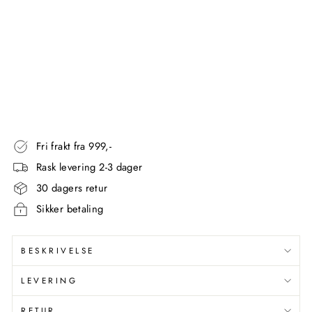
SE
SIMPLEHUMAN
Standardpris
3.748,00
kr
Utsalgspris
2.999,00
kr
Spar 749,00 kr
Spar 19%
Fri frakt fra 999,-
Rask levering 2-3 dager
30 dagers retur
Sikker betaling
BESKRIVELSE
LEVERING
RETUR