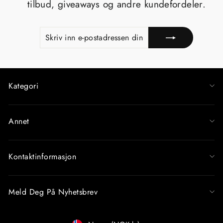
tilbud, giveaways og andre kundefordeler.
SKRIV
MELD
INN
PÅ
E-
POSTADRESSEN
DIN
Kategori
Annet
Kontaktinformasjon
Meld Deg På Nyhetsbrev
Betalingsmiddel