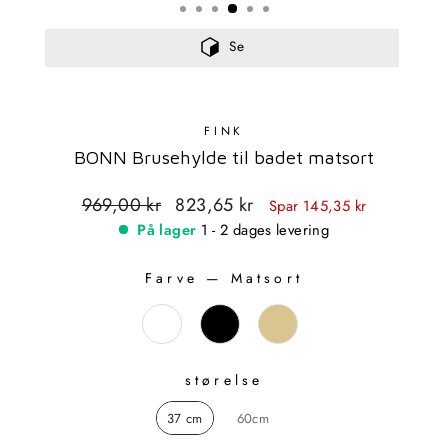
Se
FINK
BONN Brusehylde til badet matsort
Standardpris
Udsalgspris
969,00 kr
823,65 kr
Spar 145,35 kr
På lager
1 - 2 dages levering
Farve
—
Matsort
FARVE
størelse
STØRELSE
37 cm
60cm