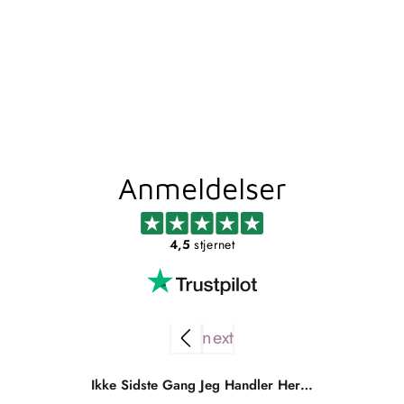
BONN BRUSEHYLDE
TIL BADET
MATSORT
FINK
Standardpris
Udsalgspris
969,00 kr
Fra 823,65 kr
Spar 145,35 kr
Anmeldelser
4,5
stjernet
Ikke Sidste Gang Jeg Handler Her…