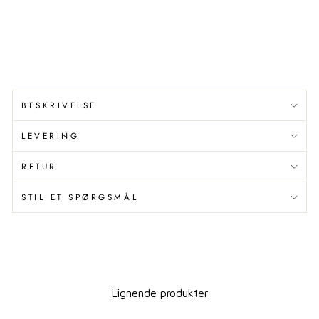
Udsalgspris
kr
109,65
kr
Spar 19,35 kr
Spar 15%
BESKRIVELSE
LEVERING
RETUR
STIL ET SPØRGSMÅL
Lignende produkter