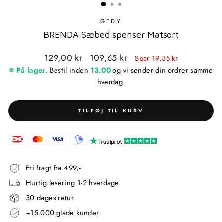
GEDY
BRENDA Sæbedispenser Matsort
Standardpris
Udsalgspris
129,00 kr
109,65 kr
Spar 19,35 kr
På lager.
Bestil inden
13.00
og vi sender din ordrer samme
hverdag.
TILFØJ TIL KURV
Fri fragt fra 499,-
Hurtig levering 1-2 hverdage
30 dages retur
+15.000 glade kunder