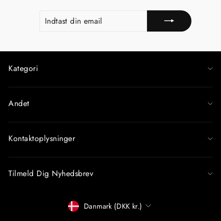
INDTAST
TILMELD
DIN
EMAIL
Kategori
Andet
Kontaktoplysninger
Tilmeld Dig Nyhedsbrev
Betalingsmiddel
Danmark (DKK kr.)