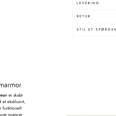
LEVERING
RETUR
STIL ET SPØRGS
 marmor
rmor
er skabt
 et eksklusivt,
r funktionelt
rune nuancer