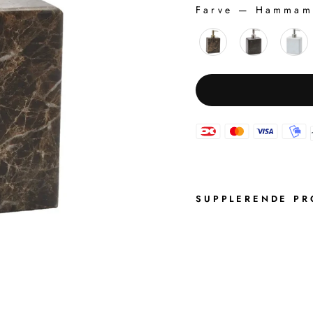
Farve
—
Hammam 
FARVE
SUPPLERENDE PR
H
A
M
M
A
M