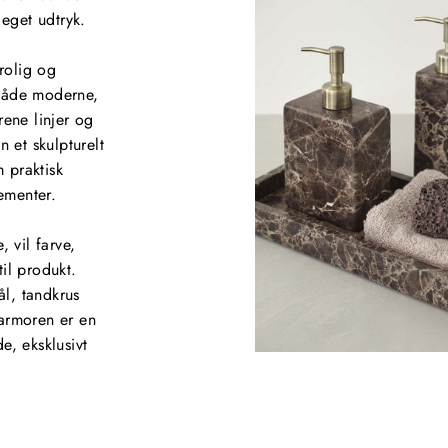
 eget udtryk.
rolig og
 både moderne,
rene linjer og
 et skulpturelt
 praktisk
ementer.
, vil farve,
til produkt.
l, tandkrus
marmoren er en
e, eksklusivt