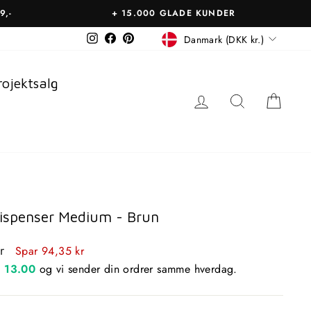
9,-
+ 15.000 GLADE KUNDER
Betalingsmiddel
Instagram
Facebook
Pinterest
Danmark (DKK kr.)
rojektsalg
LOG IN
SØGNING
KUR
penser Medium - Brun
s
kr
Spar 94,35 kr
n
13.00
og vi sender din ordrer samme hverdag.