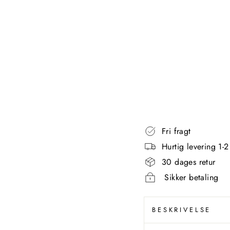
R
U
N
AQUANOVA
Standardpris
629,00
kr
Udsalgspris
534,65
kr
Spar 94,35 kr
Spar 15%
Fri fragt
Hurtig levering 1-
30 dages retur
Sikker betaling
BESKRIVELSE