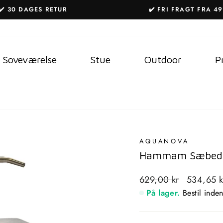
✔️ 30 DAGES RETUR
✔️ FRI FRAGT FRA 49
Sæt
diasshow
på
Soveværelse
Stue
Outdoor
P
pause
AQUANOVA
Hammam Sæbedis
Standardpris
Udsalgspri
629,00 kr
534,65 
På lager.
Bestil inde