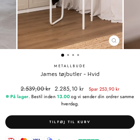
LUK
MODAL
METALLBUDE
James tøjbutler - Hvid
Standardpris
Udsalgspris
2.539,00 kr
2.285,10 kr
Spar 253,90 kr
På lager.
Bestil inden
13.00
og vi sender din ordrer samme
hverdag.
TILFØJ TIL KURV