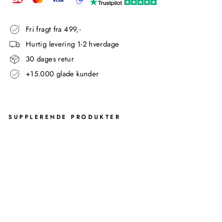
Fri fragt fra 499,-
Hurtig levering 1-2 hverdage
30 dages retur
+15.000 glade kunder
SUPPLERENDE PRODUKTER
JA
ME
S
TØJ
BU
TL
ER
-
HV