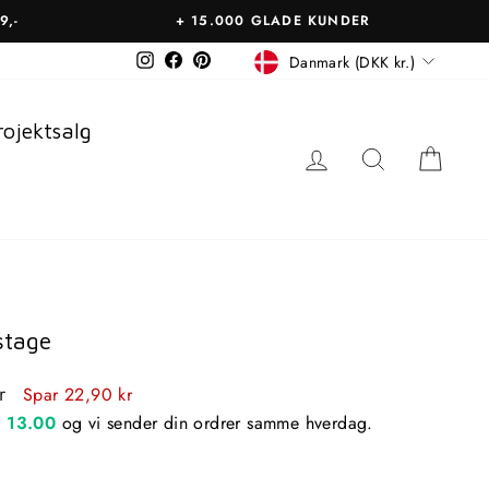
9,-
+ 15.000 GLADE KUNDER
Betalingsmiddel
Instagram
Facebook
Pinterest
Danmark (DKK kr.)
rojektsalg
LOG IN
SØGNING
KUR
stage
s
kr
Spar 22,90 kr
n
13.00
og vi sender din ordrer samme hverdag.