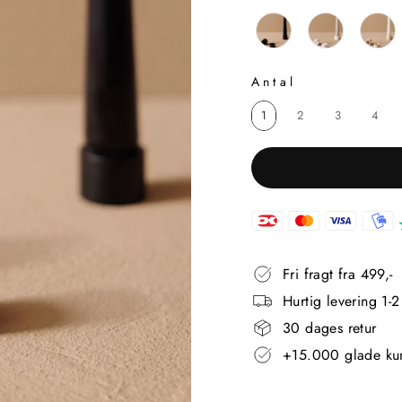
FARVE
Antal
ANTAL
1
2
3
4
Fri fragt fra 499,-
Hurtig levering 1-
30 dages retur
+15.000 glade ku