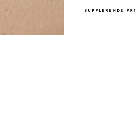
SUPPLERENDE PR
N
O
A
M
A
G
N
E
T
L
Y
S
E
S
T
A
G
E