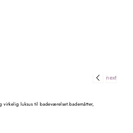
Lækker 
virkelig luksus til badeværelset.bademåtter,
Købte f
sidste 