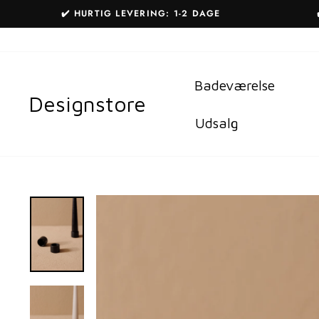
Gå
✔️ HURTIG LEVERING: 1-2 DAGE
til
indhold
Badeværelse
Designstore
Udsalg