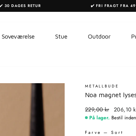
✔️ 30 DAGES RETUR
✔️ FRI FRAGT FRA 49
Sæt
diasshow
på
Soveværelse
Stue
Outdoor
P
pause
METALLBUDE
Noa magnet lyse
Standardpris
Udsalgspri
229,00 kr
206,10 
På lager.
Bestil inde
Farve
—
Sort