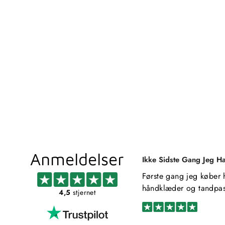
NOA MAGNET LYSESTAGE
METALLBUDE
Standardpris
Udsalgspris
229,00 kr
Fra 206,10 kr
Spar 22,90 kr
Anmeldelser
Ikke Sidste Gang Jeg H
Første gang jeg køber 
håndklæder og tandpas
4,5
stjernet