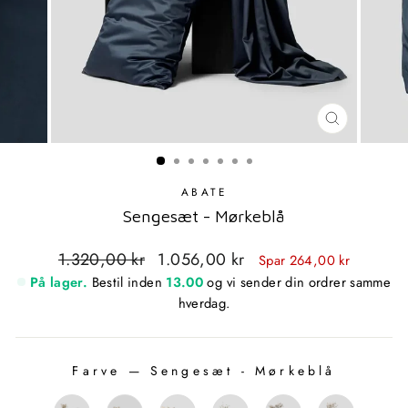
LUK
MODAL
ABATE
Sengesæt - Mørkeblå
Standardpris
Udsalgspris
1.320,00 kr
1.056,00 kr
Spar 264,00 kr
På lager.
Bestil inden
13.00
og vi sender din ordrer samme
hverdag.
Farve
—
Sengesæt - Mørkeblå
FARVE