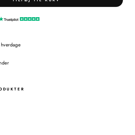
2 hverdage
nder
ODUKTER