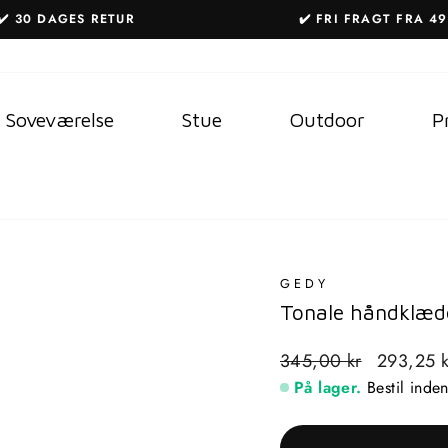
✔️ 30 DAGES RETUR
✔️ FRI FRAGT FRA 49
Sæt
diasshow
på
Soveværelse
Stue
Outdoor
P
pause
GEDY
Tonale håndklæde
Standardpris
Udsalgspr
345,00 kr
293,25 
På lager.
Bestil inde