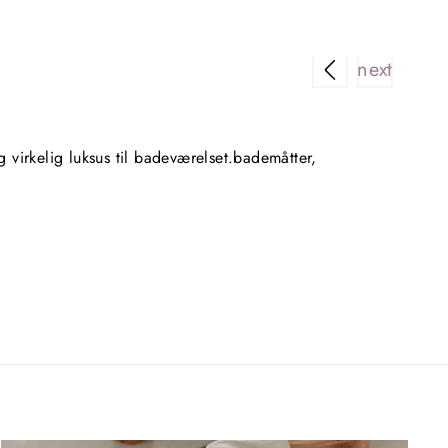
Lækker 
virkelig luksus til badeværelset.bademåtter,
Købte f
sidste 