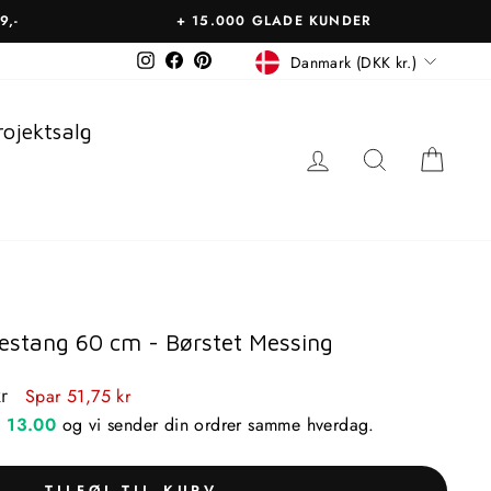
9,-
+ 15.000 GLADE KUNDER
Betalingsmiddel
Instagram
Facebook
Pinterest
Danmark (DKK kr.)
rojektsalg
LOG IN
SØGNING
KUR
stang 60 cm - Børstet Messing
is
kr
Spar 51,75 kr
n
13.00
og vi sender din ordrer samme hverdag.
TILFØJ TIL KURV