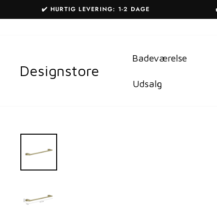
Gå
✔️ HURTIG LEVERING: 1-2 DAGE
til
indhold
Badeværelse
Designstore
Udsalg