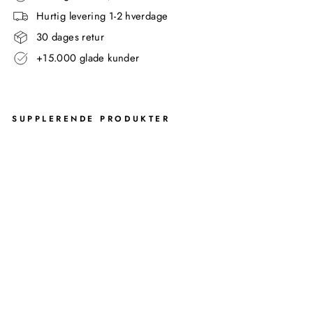
Hurtig levering 1-2 hverdage
30 dages retur
+15.000 glade kunder
SUPPLERENDE PRODUKTER
UG
O
SÆ
BE
SK
ÅL
-
SO
RT
OL
IV
EN