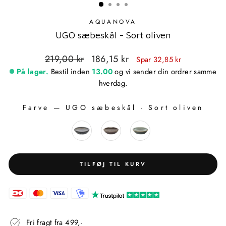
AQUANOVA
UGO sæbeskål - Sort oliven
Standardpris
Udsalgspris
219,00 kr
186,15 kr
Spar 32,85 kr
På lager.
Bestil inden
13.00
og vi sender din ordrer samme
hverdag.
Farve
—
UGO sæbeskål - Sort oliven
FARVE
TILFØJ TIL KURV
Fri fragt fra 499,-