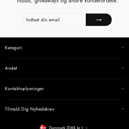
tilbud, giveaways og andre kundefordele.
INDTAST
TILMELD
DIN
EMAIL
Kategori
Andet
Kontaktoplysninger
Tilmeld Dig Nyhedsbrev
Betalingsmiddel
Danmark (DKK kr.)